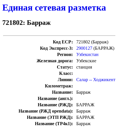
Единая сетевая разметка
721802: Барраж
Код ЕСР:
721802 (Барраж)
Код Экспресс-3:
2900127
(БАРРАЖ)
Регион:
Узбекистан
Железная дорога:
Узбекские
Статус:
станция
Класс:
Линии:
Салар -- Ходжикент
Километраж:
Название:
Барраж
Название (англ.):
Название (РЖД):
БАРРАЖ
Название (РЖД opendata):
Барраж
Название (ЭТП РЖД):
БАРРАЖ
Название (ТР4к1):
Барраж