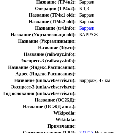
Название (ТР4к2):
Барраж
Операции (ТР4к2):
Б 1,3
Название (ТР4к1 old):
Барраж
Название (ТР4к2 old):
Барраж
Название (tr4.info):
Барраж
Название (Укрзализныци old):
БАРРАЖ
Название (Укрзализныци):
Название (3ty.ru):
Название (railwayz.info):
Экспресс-3 (railwayz.info):
Название (Яндекс.Расписания):
Адрес (Яндекс.Расписания):
Название (unla.webservis.ru):
Баррраж, 47 км
Экспресс-3 (unla.webservis.ru):
Год основания (unla.webservis.ru):
Название (ОСЖД):
Название (ОСЖД англ.):
Wikipedia:
Wikidata:
Примечание:
Соседние станции (ТР4):
721713
Искандер