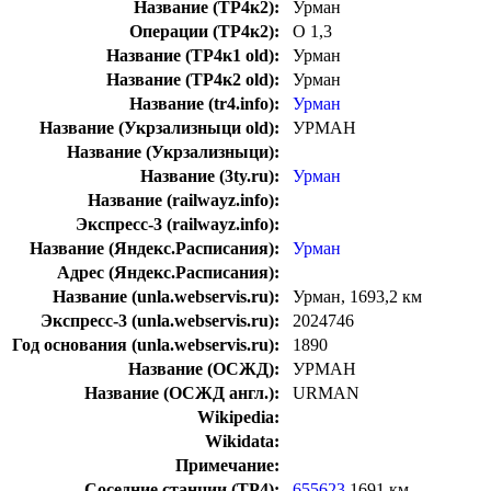
Название (ТР4к2):
Урман
Операции (ТР4к2):
О 1,3
Название (ТР4к1 old):
Урман
Название (ТР4к2 old):
Урман
Название (tr4.info):
Урман
Название (Укрзализныци old):
УРМАН
Название (Укрзализныци):
Название (3ty.ru):
Урман
Название (railwayz.info):
Экспресс-3 (railwayz.info):
Название (Яндекс.Расписания):
Урман
Адрес (Яндекс.Расписания):
Название (unla.webservis.ru):
Урман, 1693,2 км
Экспресс-3 (unla.webservis.ru):
2024746
Год основания (unla.webservis.ru):
1890
Название (ОСЖД):
УРМАН
Название (ОСЖД англ.):
URMAN
Wikipedia:
Wikidata:
Примечание:
Соседние станции (ТР4):
655623
1691 км