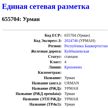
Единая сетевая разметка
655704: Урман
Код ЕСР:
655704 (Урман)
Код Экспресс-3:
2024746
(УРМАН)
Регион:
Республика Башкортостан
Железная дорога:
Куйбышевская
Статус:
станция
Класс:
4
Линии:
Кропачево
Километраж:
Название:
Урман
Название (англ.):
URMAN
Название (РЖД):
УРМАН
Название (РЖД opendata):
Урман
Название (ЭТП РЖД):
УРМАН
Название (ТР4к1):
Урман