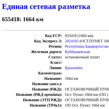
Единая сетевая разметка
655418: 1664 км
Код ЕСР:
655418 (1664 км)
Код Экспресс-3:
2024105
(ОСТ.ПУНКТ 16
Регион:
Республика Башкортостан
Железная дорога:
Куйбышевская
Статус:
остановочный пункт
Класс:
Линии:
Кропачево
Километраж:
Название:
1664 км
Название (англ.):
Название (РЖД):
ОСТАНОВОЧНЫЙ ПУНК
Название (РЖД opendata):
Ост. Пункт 1664 км (ОП.)
Название (ЭТП РЖД):
ОСТАНОВОЧНЫЙ ПУНК
Название (ТР4к1):
ОП Ост. Пункт 1664 км