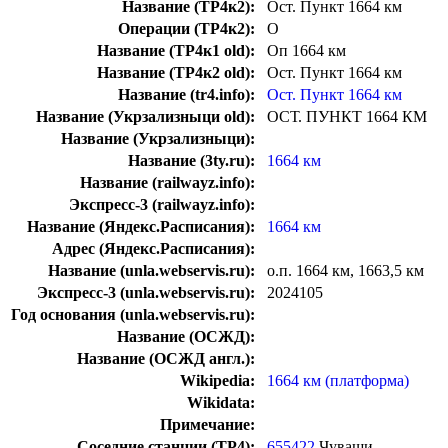
Название (ТР4к2):
Ост. Пункт 1664 км
Операции (ТР4к2):
О
Название (ТР4к1 old):
Оп 1664 км
Название (ТР4к2 old):
Ост. Пункт 1664 км
Название (tr4.info):
Ост. Пункт 1664 км
Название (Укрзализныци old):
ОСТ. ПУНКТ 1664 КМ
Название (Укрзализныци):
Название (3ty.ru):
1664 км
Название (railwayz.info):
Экспресс-3 (railwayz.info):
Название (Яндекс.Расписания):
1664 км
Адрес (Яндекс.Расписания):
Название (unla.webservis.ru):
о.п. 1664 км, 1663,5 км
Экспресс-3 (unla.webservis.ru):
2024105
Год основания (unla.webservis.ru):
Название (ОСЖД):
Название (ОСЖД англ.):
Wikipedia:
1664 км (платформа)
Wikidata:
Примечание:
Соседние станции (ТР4):
655422
Чуваши