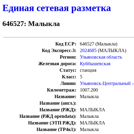
Единая сетевая разметка
646527: Малыкла
Код ЕСР:
646527 (Малыкла)
Код Экспресс-3:
2024685
(МАЛЫКЛА)
Регион:
Ульяновская область
Железная дорога:
Куйбышевская
Статус:
станция
Класс:
5
Линии:
Ульяновск-Центральный -
Километраж:
1007.200
Название:
Малыкла
Название (англ.):
Название (РЖД):
МАЛЫКЛА
Название (РЖД opendata):
Малыкла
Название (ЭТП РЖД):
МАЛЫКЛА
Название (ТР4к1):
Малыкла