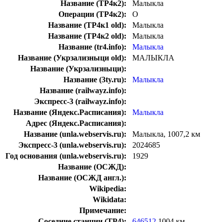
Название (ТР4к2):
Малыкла
Операции (ТР4к2):
О
Название (ТР4к1 old):
Малыкла
Название (ТР4к2 old):
Малыкла
Название (tr4.info):
Малыкла
Название (Укрзализныци old):
МАЛЫКЛА
Название (Укрзализныци):
Название (3ty.ru):
Малыкла
Название (railwayz.info):
Экспресс-3 (railwayz.info):
Название (Яндекс.Расписания):
Малыкла
Адрес (Яндекс.Расписания):
Название (unla.webservis.ru):
Малыкла, 1007,2 км
Экспресс-3 (unla.webservis.ru):
2024685
Год основания (unla.webservis.ru):
1929
Название (ОСЖД):
Название (ОСЖД англ.):
Wikipedia:
Wikidata:
Примечание:
Соседние станции (ТР4):
646512
1004 км