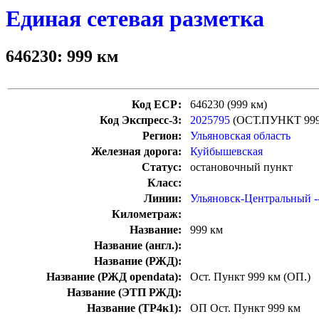
Единая сетевая разметка
646230: 999 км
Код ЕСР:
646230 (999 км)
Код Экспресс-3:
2025795
(ОСТ.ПУНКТ 99
Регион:
Ульяновская область
Железная дорога:
Куйбышевская
Статус:
остановочный пункт
Класс:
Линии:
Ульяновск-Центральный -
Километраж:
Название:
999 км
Название (англ.):
Название (РЖД):
Название (РЖД opendata):
Ост. Пункт 999 км (ОП.)
Название (ЭТП РЖД):
Название (ТР4к1):
ОП Ост. Пункт 999 км