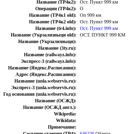
Название (ТР4к2):
Ост. Пункт 999 км
Операции (ТР4к2):
О
Название (ТР4к1 old):
Оп 999 км
Название (ТР4к2 old):
Ост. Пункт 999 км
Название (tr4.info):
Ост. Пункт 999 км
Название (Укрзализныци old):
ОСТ. ПУНКТ 999 КМ
Название (Укрзализныци):
Название (3ty.ru):
Название (railwayz.info):
Экспресс-3 (railwayz.info):
Название (Яндекс.Расписания):
Адрес (Яндекс.Расписания):
Название (unla.webservis.ru):
Экспресс-3 (unla.webservis.ru):
Год основания (unla.webservis.ru):
Название (ОСЖД):
Название (ОСЖД англ.):
Wikipedia:
Wikidata:
Примечание:
Соседние станции (ТР4):
646226
Обамза