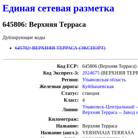
Единая сетевая разметка
645806: Верхняя Терраса
Дублирующие коды
645702: ВЕРХНЯЯ ТЕРРАСА (ЭКСПОРТ)
Код ЕСР:
645806 (Верхняя Терраса)
Код Экспресс-3:
2024675
(ВЕРХНЯЯ ТЕРР
Регион:
Ульяновская область
Железная дорога:
Куйбышевская
Статус:
станция
Класс:
4
Ульяновск-Центральный -
Линии:
Верхняя Терраса -- Завод
Километраж:
Название:
Верхняя Терраса
Название (англ.):
VERHNIAIA TERRASA