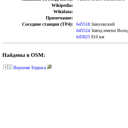
Wikipedia:
Wikidata:
Примечание:
Соседние станции (ТР4):
645518
Заволжский
645524
Завод имени Воло
645825
910 км
Найдены в OSM:
Верхняя Терраса