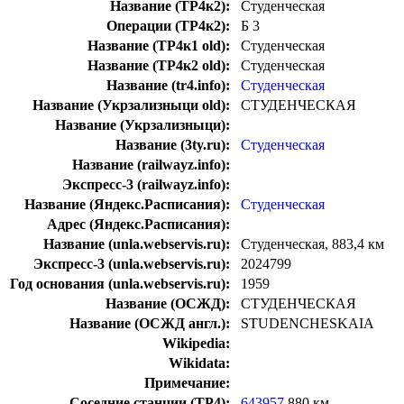
Название (ТР4к2):
Студенческая
Операции (ТР4к2):
Б 3
Название (ТР4к1 old):
Студенческая
Название (ТР4к2 old):
Студенческая
Название (tr4.info):
Студенческая
Название (Укрзализныци old):
СТУДЕНЧЕСКАЯ
Название (Укрзализныци):
Название (3ty.ru):
Студенческая
Название (railwayz.info):
Экспресс-3 (railwayz.info):
Название (Яндекс.Расписания):
Студенческая
Адрес (Яндекс.Расписания):
Название (unla.webservis.ru):
Студенческая, 883,4 км
Экспресс-3 (unla.webservis.ru):
2024799
Год основания (unla.webservis.ru):
1959
Название (ОСЖД):
СТУДЕНЧЕСКАЯ
Название (ОСЖД англ.):
STUDENCHESKAIA
Wikipedia:
Wikidata:
Примечание:
Соседние станции (ТР4):
643957
880 км