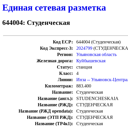
Единая сетевая разметка
644004: Студенческая
Код ЕСР:
644004 (Студенческая)
Код Экспресс-3:
2024799
(СТУДЕНЧЕСКА
Регион:
Ульяновская область
Железная дорога:
Куйбышевская
Статус:
станция
Класс:
4
Линии:
Инза -- Ульяновск-Центр
Километраж:
883.400
Название:
Студенческая
Название (англ.):
STUDENCHESKAIA
Название (РЖД):
СТУДЕНЧЕСКАЯ
Название (РЖД opendata):
Студенческая
Название (ЭТП РЖД):
СТУДЕНЧЕСКАЯ
Название (ТР4к1):
Студенческая