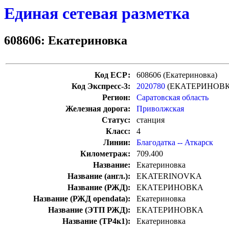
Единая сетевая разметка
608606: Екатериновка
Код ЕСР:
608606 (Екатериновка)
Код Экспресс-3:
2020780
(ЕКАТЕРИНОВК
Регион:
Саратовская область
Железная дорога:
Приволжская
Статус:
станция
Класс:
4
Линии:
Благодатка -- Аткарск
Километраж:
709.400
Название:
Екатериновка
Название (англ.):
EKATERINOVKA
Название (РЖД):
ЕКАТЕРИНОВКА
Название (РЖД opendata):
Екатериновка
Название (ЭТП РЖД):
ЕКАТЕРИНОВКА
Название (ТР4к1):
Екатериновка