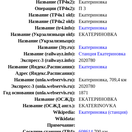
Название (ТР4к2):
Екатериновка
Операции (ТР4к2):
П 3
Название (ТР4к1 old):
Екатериновка
Название (ТР4к2 old):
Екатериновка
Название (tr4.info):
Екатериновка
Название (Укрзализныци old):
ЕКАТЕРИНОВКА
Название (Укрзализныци):
Название (3ty.ru):
Екатериновка
Название (railwayz.info):
Станция Екатериновка
Экспресс-3 (railwayz.info):
2020780
Название (Яндекс.Расписания):
Екатериновка
Адрес (Яндекс.Расписания):
Название (unla.webservis.ru):
Екатериновка, 709,4 км
Экспресс-3 (unla.webservis.ru):
2020780
Год основания (unla.webservis.ru):
1871
Название (ОСЖД):
ЕКАТЕРИНОВКА
Название (ОСЖД англ.):
EKATERINOVKA
Wikipedia:
Екатериновка (станция)
Wikidata:
Примечание:
Соседние станции (ТР4):
608614
700 км