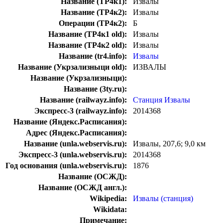
Название (ТР4к1):
Извалы
Название (ТР4к2):
Извалы
Операции (ТР4к2):
Б
Название (ТР4к1 old):
Извалы
Название (ТР4к2 old):
Извалы
Название (tr4.info):
Извалы
Название (Укрзализныци old):
ИЗВАЛЫ
Название (Укрзализныци):
Название (3ty.ru):
Название (railwayz.info):
Станция Извалы
Экспресс-3 (railwayz.info):
2014368
Название (Яндекс.Расписания):
Адрес (Яндекс.Расписания):
Название (unla.webservis.ru):
Извалы, 207,6; 9,0 км
Экспресс-3 (unla.webservis.ru):
2014368
Год основания (unla.webservis.ru):
1876
Название (ОСЖД):
Название (ОСЖД англ.):
Wikipedia:
Извалы (станция)
Wikidata:
Примечание: