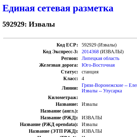
Единая сетевая разметка
592929: Извалы
Код ЕСР:
592929 (Извалы)
Код Экспресс-3:
2014368
(ИЗВАЛЫ)
Регион:
Липецкая область
Железная дорога:
Юго-Восточная
Статус:
станция
Класс:
4
Грязи-Воронежские -- Еле
Линии:
Извалы -- Улусарка
Километраж:
Название:
Извалы
Название (англ.):
Название (РЖД):
ИЗВАЛЫ
Название (РЖД opendata):
Извалы
Название (ЭТП РЖД):
ИЗВАЛЫ