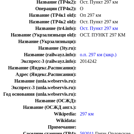
Название (ТР4к2):
Ост. Пункт 297 км
Операции (ТР4к2):
О
Название (ТР4к1 old):
Оп 297 км
Название (ТР4к2 old):
Ост. Пункт 297 км
Название (tr4.info):
Ост. Пункт 297 км
Название (Укрзализныци old):
ОСТ. ПУНКТ 297 КМ
Название (Укрзализныци):
Название (3ty.ru):
Название (railwayz.info):
о.п. 297 км (закр.)
Экспресс-3 (railwayz.info):
2014242
Название (Яндекс.Расписания):
Адрес (Яндекс.Расписания):
Название (unla.webservis.ru):
Экспресс-3 (unla.webservis.ru):
Год основания (unla.webservis.ru):
Название (ОСЖД):
Название (ОСЖД англ.):
Wikipedia:
297 км
Wikidata:
Примечание:
Соседние станции (ТР4):
592011
Грязи-Орловские