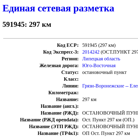
Единая сетевая разметка
591945: 297 км
Код ЕСР:
591945 (297 км)
Код Экспресс-3:
2014242
(ОСТ.ПУНКТ 29
Регион:
Липецкая область
Железная дорога:
Юго-Восточная
Статус:
остановочный пункт
Класс:
Линии:
Грязи-Воронежские -- Еле
Километраж:
Название:
297 км
Название (англ.):
Название (РЖД):
ОСТАНОВОЧНЫЙ ПУНК
Название (РЖД opendata):
Ост. Пункт 297 км (ОП.)
Название (ЭТП РЖД):
ОСТАНОВОЧНЫЙ ПУНК
Название (ТР4к1):
ОП Ост. Пункт 297 км