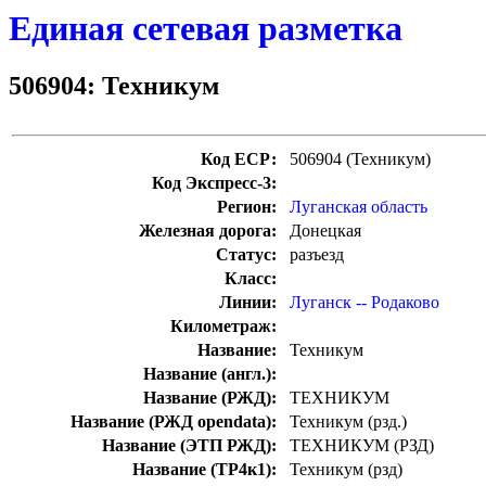
Единая сетевая разметка
506904: Техникум
Код ЕСР:
506904 (Техникум)
Код Экспресс-3:
Регион:
Луганская область
Железная дорога:
Донецкая
Статус:
разъезд
Класс:
Линии:
Луганск -- Родаково
Километраж:
Название:
Техникум
Название (англ.):
Название (РЖД):
ТЕХНИКУМ
Название (РЖД opendata):
Техникум (рзд.)
Название (ЭТП РЖД):
ТЕХНИКУМ (РЗД)
Название (ТР4к1):
Техникум (рзд)