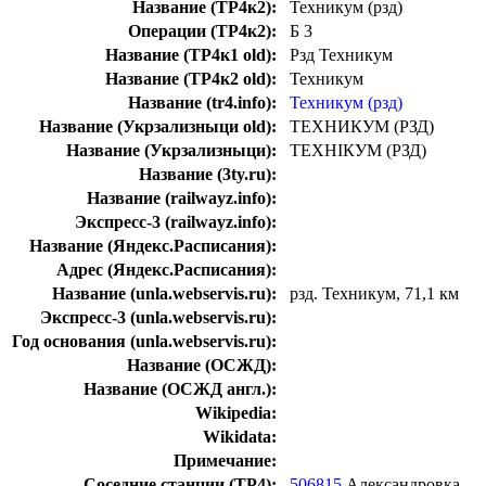
Название (ТР4к2):
Техникум (рзд)
Операции (ТР4к2):
Б 3
Название (ТР4к1 old):
Рзд Техникум
Название (ТР4к2 old):
Техникум
Название (tr4.info):
Техникум (рзд)
Название (Укрзализныци old):
ТЕХНИКУМ (РЗД)
Название (Укрзализныци):
ТЕХНІКУМ (РЗД)
Название (3ty.ru):
Название (railwayz.info):
Экспресс-3 (railwayz.info):
Название (Яндекс.Расписания):
Адрес (Яндекс.Расписания):
Название (unla.webservis.ru):
рзд. Техникум, 71,1 км
Экспресс-3 (unla.webservis.ru):
Год основания (unla.webservis.ru):
Название (ОСЖД):
Название (ОСЖД англ.):
Wikipedia:
Wikidata:
Примечание:
Соседние станции (ТР4):
506815
Александровка