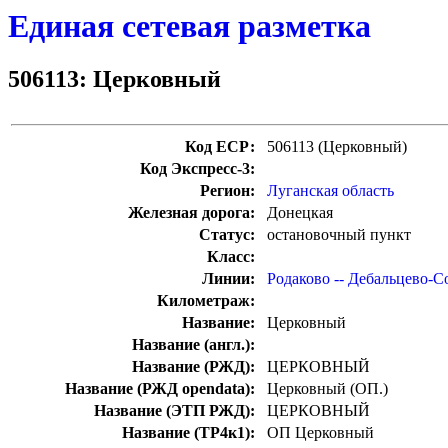
Единая сетевая разметка
506113: Церковный
Код ЕСР:
506113 (Церковный)
Код Экспресс-3:
Регион:
Луганская область
Железная дорога:
Донецкая
Статус:
остановочный пункт
Класс:
Линии:
Родаково -- Дебальцево-
Километраж:
Название:
Церковный
Название (англ.):
Название (РЖД):
ЦЕРКОВНЫЙ
Название (РЖД opendata):
Церковный (ОП.)
Название (ЭТП РЖД):
ЦЕРКОВНЫЙ
Название (ТР4к1):
ОП Церковный