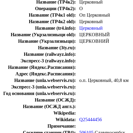
Название (ТР4к2):
Церковный
Операции (ТР4к2):
О
Название (ТР4к1 old):
Оп Церковный
Название (ТР4к2 old):
Церковный
Название (tr4.info):
Церковный
Название (Укрзализныци old):
ЦЕРКОВНЫЙ
Название (Укрзализныци):
ЦЕРКОВНИЙ
Название (3ty.ru):
Название (railwayz.info):
Экспресс-3 (railwayz.info):
Название (Яндекс.Расписания):
Адрес (Яндекс.Расписания):
Название (unla.webservis.ru):
о.п. Церковный, 40,8 км
Экспресс-3 (unla.webservis.ru):
Год основания (unla.webservis.ru):
Название (ОСЖД):
Название (ОСЖД англ.):
Wikipedia:
Wikidata:
Q25444456
Примечание:
Соседние станции (ТР4):
506105
Славяносербск