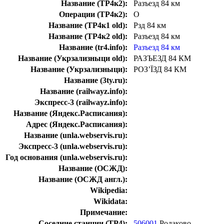
Название (ТР4к2):
Разъезд 84 км
Операции (ТР4к2):
О
Название (ТР4к1 old):
Рзд 84 км
Название (ТР4к2 old):
Разъезд 84 км
Название (tr4.info):
Разъезд 84 км
Название (Укрзализныци old):
РАЗЪЕЗД 84 КМ
Название (Укрзализныци):
РОЗ’ЇЗД 84 КМ
Название (3ty.ru):
Название (railwayz.info):
Экспресс-3 (railwayz.info):
Название (Яндекс.Расписания):
Адрес (Яндекс.Расписания):
Название (unla.webservis.ru):
Экспресс-3 (unla.webservis.ru):
Год основания (unla.webservis.ru):
Название (ОСЖД):
Название (ОСЖД англ.):
Wikipedia:
Wikidata:
Примечание:
Соседние станции (ТР4):
506001
Родаково