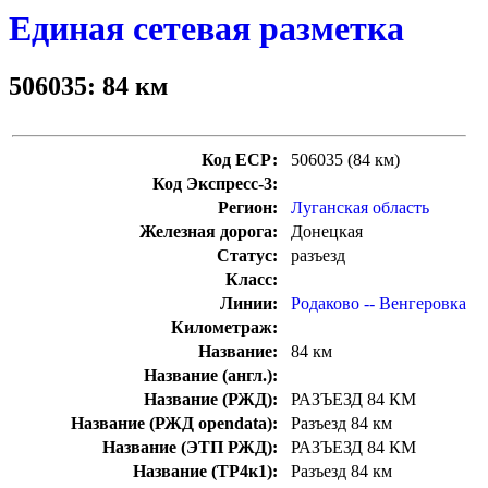
Единая сетевая разметка
506035: 84 км
Код ЕСР:
506035 (84 км)
Код Экспресс-3:
Регион:
Луганская область
Железная дорога:
Донецкая
Статус:
разъезд
Класс:
Линии:
Родаково -- Венгеровка
Километраж:
Название:
84 км
Название (англ.):
Название (РЖД):
РАЗЪЕЗД 84 КМ
Название (РЖД opendata):
Разъезд 84 км
Название (ЭТП РЖД):
РАЗЪЕЗД 84 КМ
Название (ТР4к1):
Разъезд 84 км