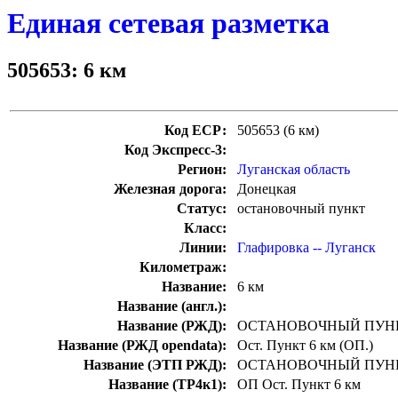
Единая сетевая разметка
505653: 6 км
Код ЕСР:
505653 (6 км)
Код Экспресс-3:
Регион:
Луганская область
Железная дорога:
Донецкая
Статус:
остановочный пункт
Класс:
Линии:
Глафировка -- Луганск
Километраж:
Название:
6 км
Название (англ.):
Название (РЖД):
ОСТАНОВОЧНЫЙ ПУНК
Название (РЖД opendata):
Ост. Пункт 6 км (ОП.)
Название (ЭТП РЖД):
ОСТАНОВОЧНЫЙ ПУНК
Название (ТР4к1):
ОП Ост. Пункт 6 км