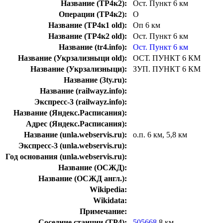
Название (ТР4к2):
Ост. Пункт 6 км
Операции (ТР4к2):
О
Название (ТР4к1 old):
Оп 6 км
Название (ТР4к2 old):
Ост. Пункт 6 км
Название (tr4.info):
Ост. Пункт 6 км
Название (Укрзализныци old):
ОСТ. ПУНКТ 6 КМ
Название (Укрзализныци):
ЗУП. ПУНКТ 6 КМ
Название (3ty.ru):
Название (railwayz.info):
Экспресс-3 (railwayz.info):
Название (Яндекс.Расписания):
Адрес (Яндекс.Расписания):
Название (unla.webservis.ru):
о.п. 6 км, 5,8 км
Экспресс-3 (unla.webservis.ru):
Год основания (unla.webservis.ru):
Название (ОСЖД):
Название (ОСЖД англ.):
Wikipedia:
Wikidata:
Примечание:
Соседние станции (ТР4):
505668
8 км