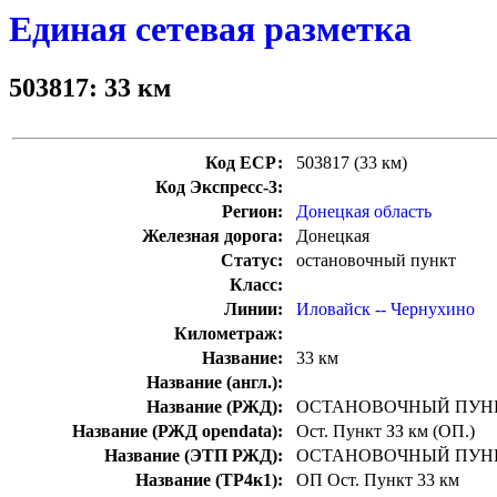
Единая сетевая разметка
503817: 33 км
Код ЕСР:
503817 (33 км)
Код Экспресс-3:
Регион:
Донецкая область
Железная дорога:
Донецкая
Статус:
остановочный пункт
Класс:
Линии:
Иловайск -- Чернухино
Километраж:
Название:
33 км
Название (англ.):
Название (РЖД):
ОСТАНОВОЧНЫЙ ПУНК
Название (РЖД opendata):
Ост. Пункт ЗЗ км (ОП.)
Название (ЭТП РЖД):
ОСТАНОВОЧНЫЙ ПУНК
Название (ТР4к1):
ОП Ост. Пункт 33 км