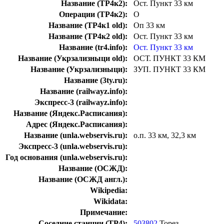
Название (ТР4к2):
Ост. Пункт 33 км
Операции (ТР4к2):
О
Название (ТР4к1 old):
Оп 33 км
Название (ТР4к2 old):
Ост. Пункт 33 км
Название (tr4.info):
Ост. Пункт 33 км
Название (Укрзализныци old):
ОСТ. ПУНКТ 33 КМ
Название (Укрзализныци):
ЗУП. ПУНКТ 33 КМ
Название (3ty.ru):
Название (railwayz.info):
Экспресс-3 (railwayz.info):
Название (Яндекс.Расписания):
Адрес (Яндекс.Расписания):
Название (unla.webservis.ru):
о.п. 33 км, 32,3 км
Экспресс-3 (unla.webservis.ru):
Год основания (unla.webservis.ru):
Название (ОСЖД):
Название (ОСЖД англ.):
Wikipedia:
Wikidata:
Примечание:
Соседние станции (ТР4):
503802
Торез