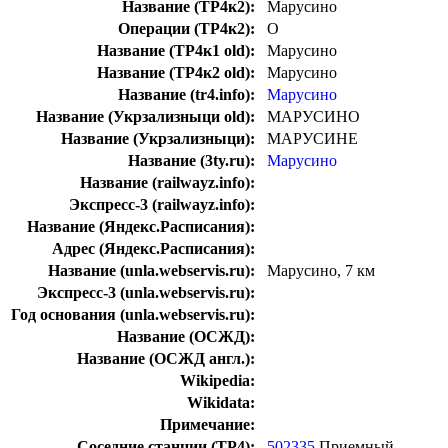
Название (ТР4к2):
Марусино
Операции (ТР4к2):
О
Название (ТР4к1 old):
Марусино
Название (ТР4к2 old):
Марусино
Название (tr4.info):
Марусино
Название (Укрзализныци old):
МАРУСИНО
Название (Укрзализныци):
МАРУСИНЕ
Название (3ty.ru):
Марусино
Название (railwayz.info):
Экспресс-3 (railwayz.info):
Название (Яндекс.Расписания):
Адрес (Яндекс.Расписания):
Название (unla.webservis.ru):
Марусино, 7 км
Экспресс-3 (unla.webservis.ru):
Год основания (unla.webservis.ru):
Название (ОСЖД):
Название (ОСЖД англ.):
Wikipedia:
Wikidata:
Примечание:
Соседние станции (ТР4):
502335
Приемный