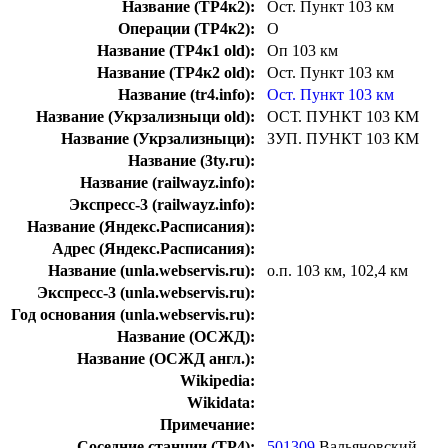
Название (ТР4к2):
Ост. Пункт 103 км
Операции (ТР4к2):
О
Название (ТР4к1 old):
Оп 103 км
Название (ТР4к2 old):
Ост. Пункт 103 км
Название (tr4.info):
Ост. Пункт 103 км
Название (Укрзализныци old):
ОСТ. ПУНКТ 103 КМ
Название (Укрзализныци):
ЗУП. ПУНКТ 103 КМ
Название (3ty.ru):
Название (railwayz.info):
Экспресс-3 (railwayz.info):
Название (Яндекс.Расписания):
Адрес (Яндекс.Расписания):
Название (unla.webservis.ru):
о.п. 103 км, 102,4 км
Экспресс-3 (unla.webservis.ru):
Год основания (unla.webservis.ru):
Название (ОСЖД):
Название (ОСЖД англ.):
Wikipedia:
Wikidata:
Примечание:
Соседние станции (ТР4):
501309
Вальяновский