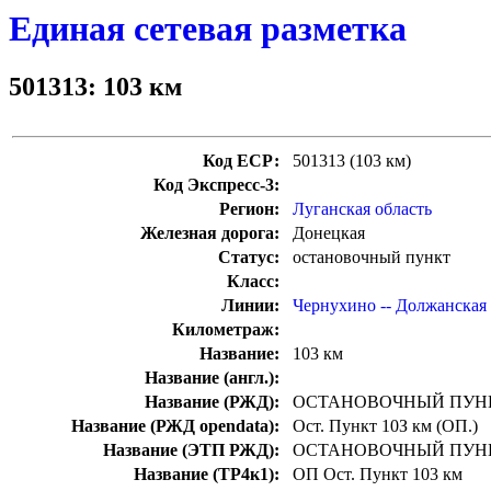
Единая сетевая разметка
501313: 103 км
Код ЕСР:
501313 (103 км)
Код Экспресс-3:
Регион:
Луганская область
Железная дорога:
Донецкая
Статус:
остановочный пункт
Класс:
Линии:
Чернухино -- Должанская
Километраж:
Название:
103 км
Название (англ.):
Название (РЖД):
ОСТАНОВОЧНЫЙ ПУНК
Название (РЖД opendata):
Ост. Пункт 10З км (ОП.)
Название (ЭТП РЖД):
ОСТАНОВОЧНЫЙ ПУНК
Название (ТР4к1):
ОП Ост. Пункт 103 км