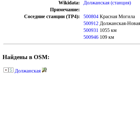
Wikidata:
Должанская (станция)
Примечание:
Соседние станции (ТР4):
500804
Красная Могила
500912
Должанская-Нова
500931
1055 км
500946
109 км
Найдены в OSM:
Должанская