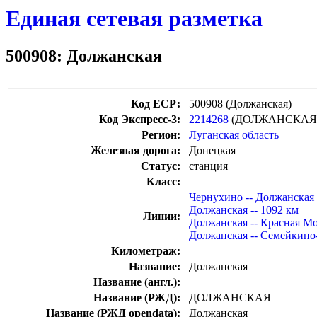
Единая сетевая разметка
500908: Должанская
Код ЕСР:
500908 (Должанская)
Код Экспресс-3:
2214268
(ДОЛЖАНСКАЯ
Регион:
Луганская область
Железная дорога:
Донецкая
Статус:
станция
Класс:
Чернухино -- Должанская
Должанская -- 1092 км
Линии:
Должанская -- Красная М
Должанская -- Семейкино
Километраж:
Название:
Должанская
Название (англ.):
Название (РЖД):
ДОЛЖАНСКАЯ
Название (РЖД opendata):
Должанская