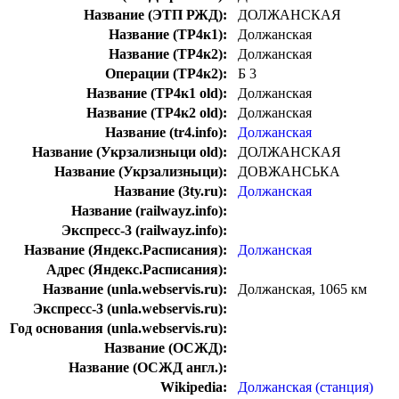
Название (ЭТП РЖД):
ДОЛЖАНСКАЯ
Название (ТР4к1):
Должанская
Название (ТР4к2):
Должанская
Операции (ТР4к2):
Б 3
Название (ТР4к1 old):
Должанская
Название (ТР4к2 old):
Должанская
Название (tr4.info):
Должанская
Название (Укрзализныци old):
ДОЛЖАНСКАЯ
Название (Укрзализныци):
ДОВЖАНСЬКА
Название (3ty.ru):
Должанская
Название (railwayz.info):
Экспресс-3 (railwayz.info):
Название (Яндекс.Расписания):
Должанская
Адрес (Яндекс.Расписания):
Название (unla.webservis.ru):
Должанская, 1065 км
Экспресс-3 (unla.webservis.ru):
Год основания (unla.webservis.ru):
Название (ОСЖД):
Название (ОСЖД англ.):
Wikipedia:
Должанская (станция)