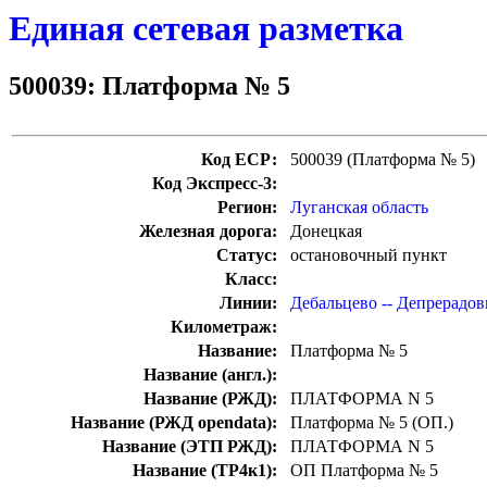
Единая сетевая разметка
500039: Платформа № 5
Код ЕСР:
500039 (Платформа № 5)
Код Экспресс-3:
Регион:
Луганская область
Железная дорога:
Донецкая
Статус:
остановочный пункт
Класс:
Линии:
Дебальцево -- Депрерадов
Километраж:
Название:
Платформа № 5
Название (англ.):
Название (РЖД):
ПЛАТФОРМА N 5
Название (РЖД opendata):
Платформа № 5 (ОП.)
Название (ЭТП РЖД):
ПЛАТФОРМА N 5
Название (ТР4к1):
ОП Платформа № 5