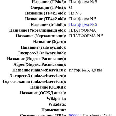
Название (ТР4к2):
Платформа № 5
Операции (ТР4к2):
О
Название (ТР4к1 old):
Пл N 5
Название (ТР4к2 old):
Платформа N 5
Название (tr4.info):
Платформа № 5
Название (Укрзализныци old):
ПЛАТФОРМА
Название (Укрзализныци):
ПЛАТФОРМА N 5
Название (3ty.ru):
Название (railwayz.info):
Экспресс-3 (railwayz.info):
Название (Яндекс.Расписания):
Адрес (Яндекс.Расписания):
Название (unla.webservis.ru):
платф. № 5, 4,9 км
Экспресс-3 (unla.webservis.ru):
Год основания (unla.webservis.ru):
Название (ОСЖД):
Название (ОСЖД англ.):
Wikipedia:
Wikidata:
Примечание:
Соседние станции (ТР4):
500024
Платформа № 6