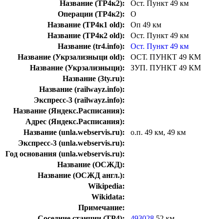
Название (ТР4к2):
Ост. Пункт 49 км
Операции (ТР4к2):
О
Название (ТР4к1 old):
Оп 49 км
Название (ТР4к2 old):
Ост. Пункт 49 км
Название (tr4.info):
Ост. Пункт 49 км
Название (Укрзализныци old):
ОСТ. ПУНКТ 49 КМ
Название (Укрзализныци):
ЗУП. ПУНКТ 49 КМ
Название (3ty.ru):
Название (railwayz.info):
Экспресс-3 (railwayz.info):
Название (Яндекс.Расписания):
Адрес (Яндекс.Расписания):
Название (unla.webservis.ru):
о.п. 49 км, 49 км
Экспресс-3 (unla.webservis.ru):
Год основания (unla.webservis.ru):
Название (ОСЖД):
Название (ОСЖД англ.):
Wikipedia:
Wikidata:
Примечание:
Соседние станции (ТР4):
493028
52 км