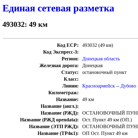
Единая сетевая разметка
493032: 49 км
Код ЕСР:
493032 (49 км)
Код Экспресс-3:
Регион:
Донецкая область
Железная дорога:
Донецкая
Статус:
остановочный пункт
Класс:
Линии:
Красноармейск -- Дубово
Километраж:
Название:
49 км
Название (англ.):
Название (РЖД):
ОСТАНОВОЧНЫЙ ПУНК
Название (РЖД opendata):
Ост. Пункт 49 км (ОП.)
Название (ЭТП РЖД):
ОСТАНОВОЧНЫЙ ПУНК
Название (ТР4к1):
ОП Ост. Пункт 49 км