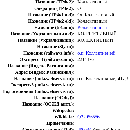
Название (ТР4к2):
Коллективный
Операции (ТР4к2):
О
Название (ТР4к1 old):
Оп Коллективный
Название (ТР4к2 old):
Коллективный
Название (tr4.info):
Коллективный
Название (Укрзализныци old):
КОЛЛЕКТИВНЫЙ
Название (Укрзализныци):
КОЛЕКТИВНИЙ
Название (3ty.ru):
Название (railwayz.info):
о.п. Коллективный
Экспресс-3 (railwayz.info):
2214376
Название (Яндекс.Расписания):
Адрес (Яндекс.Расписания):
Название (unla.webservis.ru):
о.п. Коллективный, 417,3
Экспресс-3 (unla.webservis.ru):
Год основания (unla.webservis.ru):
Название (ОСЖД):
Название (ОСЖД англ.):
Wikipedia:
Wikidata:
Q22056556
Примечание:
Соседние станции (ТР4):
490034
Зеленый Клин