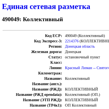
Единая сетевая разметка
490049: Коллективный
Код ЕСР:
490049 (Коллективный)
Код Экспресс-3:
2214376
(КОЛЛЕКТИВН
Регион:
Донецкая область
Железная дорога:
Донецкая
Статус:
остановочный пункт
Класс:
Линии:
Красный Лиман -- Святог
Километраж:
Название:
Коллективный
Название (англ.):
Название (РЖД):
КОЛЛЕКТИВНЫЙ
Название (РЖД opendata):
Коллективный (ОП.)
Название (ЭТП РЖД):
КОЛЛЕКТИВНЫЙ
Название (ТР4к1):
ОП Коллективный