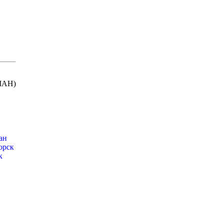
МАН)
ан
орск
к