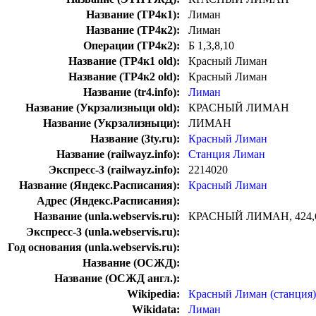
Название (ТР4к1):
Лиман
Название (ТР4к2):
Лиман
Операции (ТР4к2):
Б 1,3,8,10
Название (ТР4к1 old):
Красный Лиман
Название (ТР4к2 old):
Красный Лиман
Название (tr4.info):
Лиман
Название (Укрзализныци old):
КРАСНЫЙ ЛИМАН
Название (Укрзализныци):
ЛИМАН
Название (3ty.ru):
Красный Лиман
Название (railwayz.info):
Станция Лиман
Экспресс-3 (railwayz.info):
2214020
Название (Яндекс.Расписания):
Красный Лиман
Адрес (Яндекс.Расписания):
Название (unla.webservis.ru):
КРАСНЫЙ ЛИМАН, 424,
Экспресс-3 (unla.webservis.ru):
Год основания (unla.webservis.ru):
Название (ОСЖД):
Название (ОСЖД англ.):
Wikipedia:
Красный Лиман (станция)
Wikidata:
Лиман