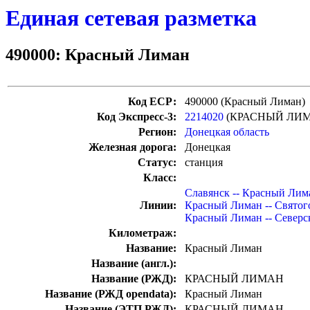
Единая сетевая разметка
490000: Красный Лиман
Код ЕСР:
490000 (Красный Лиман)
Код Экспресс-3:
2214020
(КРАСНЫЙ ЛИ
Регион:
Донецкая область
Железная дорога:
Донецкая
Статус:
станция
Класс:
Славянск -- Красный Лим
Линии:
Красный Лиман -- Святог
Красный Лиман -- Северс
Километраж:
Название:
Красный Лиман
Название (англ.):
Название (РЖД):
КРАСНЫЙ ЛИМАН
Название (РЖД opendata):
Красный Лиман
Название (ЭТП РЖД):
КРАСНЫЙ ЛИМАН