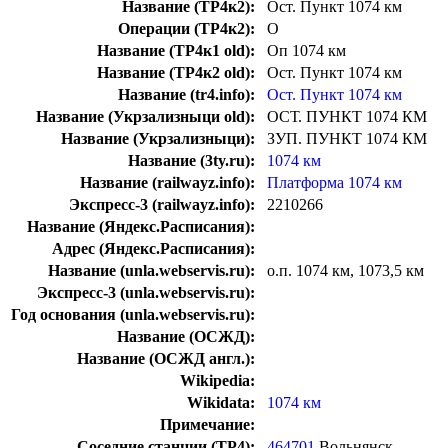
Название (ТР4к2):
Ост. Пункт 1074 км
Операции (ТР4к2):
О
Название (ТР4к1 old):
Оп 1074 км
Название (ТР4к2 old):
Ост. Пункт 1074 км
Название (tr4.info):
Ост. Пункт 1074 км
Название (Укрзализныци old):
ОСТ. ПУНКТ 1074 КМ
Название (Укрзализныци):
ЗУП. ПУНКТ 1074 КМ
Название (3ty.ru):
1074 км
Название (railwayz.info):
Платформа 1074 км
Экспресс-3 (railwayz.info):
2210266
Название (Яндекс.Расписания):
Адрес (Яндекс.Расписания):
Название (unla.webservis.ru):
о.п. 1074 км, 1073,5 км
Экспресс-3 (unla.webservis.ru):
Год основания (unla.webservis.ru):
Название (ОСЖД):
Название (ОСЖД англ.):
Wikipedia:
Wikidata:
1074 км
Примечание:
Соседние станции (ТР4):
464701
Вольнянск