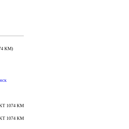
74 КМ)
янск
Т 1074 КМ
Т 1074 КМ