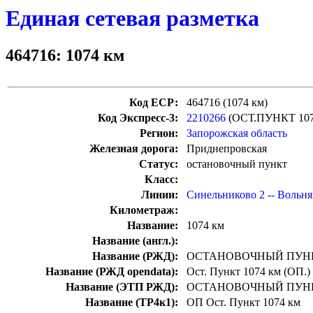
Единая сетевая разметка
464716: 1074 км
Код ЕСР:
464716 (1074 км)
Код Экспресс-3:
2210266
(ОСТ.ПУНКТ 10
Регион:
Запорожская область
Железная дорога:
Приднепровская
Статус:
остановочный пункт
Класс:
Линии:
Синельниково 2 -- Вольн
Километраж:
Название:
1074 км
Название (англ.):
Название (РЖД):
ОСТАНОВОЧНЫЙ ПУНК
Название (РЖД opendata):
Ост. Пункт 1074 км (ОП.)
Название (ЭТП РЖД):
ОСТАНОВОЧНЫЙ ПУНК
Название (ТР4к1):
ОП Ост. Пункт 1074 км