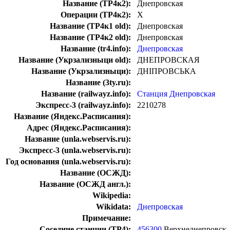
Название (ТР4к2):
Днепровская
Операции (ТР4к2):
Х
Название (ТР4к1 old):
Днепровская
Название (ТР4к2 old):
Днепровская
Название (tr4.info):
Днепровская
Название (Укрзализныци old):
ДНЕПРОВСКАЯ
Название (Укрзализныци):
ДНІПРОВСЬКА
Название (3ty.ru):
Название (railwayz.info):
Станция Днепровская
Экспресс-3 (railwayz.info):
2210278
Название (Яндекс.Расписания):
Адрес (Яндекс.Расписания):
Название (unla.webservis.ru):
Экспресс-3 (unla.webservis.ru):
Год основания (unla.webservis.ru):
Название (ОСЖД):
Название (ОСЖД англ.):
Wikipedia:
Wikidata:
Днепровская
Примечание:
Соседние станции (ТР4):
456300
Верхнеднепровск