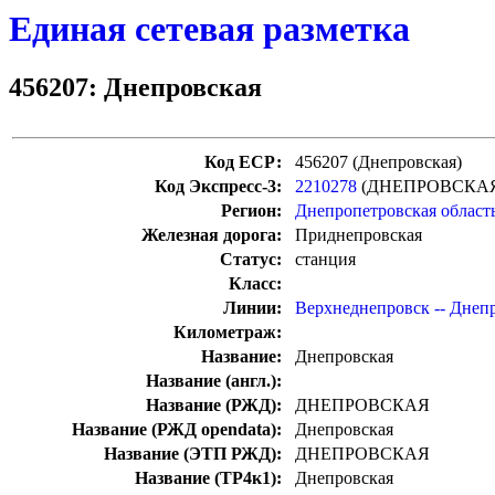
Единая сетевая разметка
456207: Днепровская
Код ЕСР:
456207 (Днепровская)
Код Экспресс-3:
2210278
(ДНЕПРОВСКА
Регион:
Днепропетровская област
Железная дорога:
Приднепровская
Статус:
станция
Класс:
Линии:
Верхнеднепровск -- Днеп
Километраж:
Название:
Днепровская
Название (англ.):
Название (РЖД):
ДНЕПРОВСКАЯ
Название (РЖД opendata):
Днепровская
Название (ЭТП РЖД):
ДНЕПРОВСКАЯ
Название (ТР4к1):
Днепровская