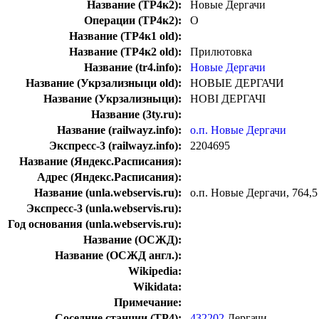
Название (ТР4к2):
Новые Дергачи
Операции (ТР4к2):
О
Название (ТР4к1 old):
Название (ТР4к2 old):
Прилютовка
Название (tr4.info):
Новые Дергачи
Название (Укрзализныци old):
НОВЫЕ ДЕРГАЧИ
Название (Укрзализныци):
НОВІ ДЕРГАЧІ
Название (3ty.ru):
Название (railwayz.info):
о.п. Новые Дергачи
Экспресс-3 (railwayz.info):
2204695
Название (Яндекс.Расписания):
Адрес (Яндекс.Расписания):
Название (unla.webservis.ru):
о.п. Новые Дергачи, 764,5
Экспресс-3 (unla.webservis.ru):
Год основания (unla.webservis.ru):
Название (ОСЖД):
Название (ОСЖД англ.):
Wikipedia:
Wikidata:
Примечание:
Соседние станции (ТР4):
432202
Дергачи