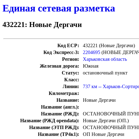
Единая сетевая разметка
432221: Новые Дергачи
Код ЕСР:
432221 (Новые Дергачи)
Код Экспресс-3:
2204695
(НОВЫЕ ДЕРГА
Регион:
Харьковская область
Железная дорога:
Южная
Статус:
остановочный пункт
Класс:
Линии:
737 км -- Харьков-Сорти
Километраж:
Название:
Новые Дергачи
Название (англ.):
Название (РЖД):
ОСТАНОВОЧНЫЙ ПУНК
Название (РЖД opendata):
Новые Дергачи (ОП.)
Название (ЭТП РЖД):
ОСТАНОВОЧНЫЙ ПУНК
Название (ТР4к1):
ОП Новые Дергачи