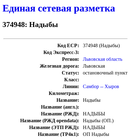
Единая сетевая разметка
374948: Надыбы
Код ЕСР:
374948 (Надыбы)
Код Экспресс-3:
Регион:
Львовская область
Железная дорога:
Львовская
Статус:
остановочный пункт
Класс:
Линии:
Самбор -- Хыров
Километраж:
Название:
Надыбы
Название (англ.):
Название (РЖД):
НАДЫБЫ
Название (РЖД opendata):
Надыбы (ОП.)
Название (ЭТП РЖД):
НАДЫБЫ
Название (ТР4к1):
ОП Надыбы