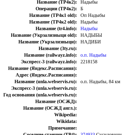
Название (ТР4к2):
Надыбы
Операции (ТР4к2):
Б
Название (ТР4к1 old):
Оп Надыбы
Название (ТР4к2 old):
Надыбы
Название (tr4.info):
Надыбы
Название (Укрзализныци old):
НАДЫБЫ
Название (Укрзализныци):
НАДИБИ
Название (3ty.ru):
Название (railwayz.info):
о.п. Надыбы
Экспресс-3 (railwayz.info):
2218158
Название (Яндекс.Расписания):
Адрес (Яндекс.Расписания):
Название (unla.webservis.ru):
о.п. Надыбы, 84 км
Экспресс-3 (unla.webservis.ru):
Год основания (unla.webservis.ru):
Название (ОСЖД):
Название (ОСЖД англ.):
Wikipedia:
Wikidata:
Примечание:
Соседние станции (ТР4):
374933
Сусидовичи