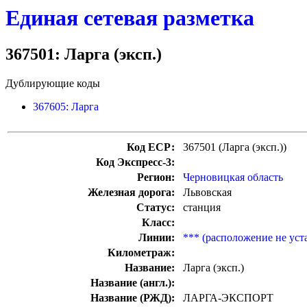
Единая сетевая разметка
367501: Ларга (эксп.)
Дублирующие коды
367605: Ларга
Код ЕСР:
367501 (Ларга (эксп.))
Код Экспресс-3:
Регион:
Черновицкая область
Железная дорога:
Львовская
Статус:
станция
Класс:
Линии:
*** (расположение не уст
Километраж:
Название:
Ларга (эксп.)
Название (англ.):
Название (РЖД):
ЛАРГА-ЭКСПОРТ