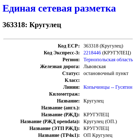
Единая сетевая разметка
363318: Кругулец
Код ЕСР:
363318 (Кругулец)
Код Экспресс-3:
2218446
(КРУГУЛЕЦ)
Регион:
Тернопольская область
Железная дорога:
Львовская
Статус:
остановочный пункт
Класс:
Линии:
Копычинцы -- Гусятин
Километраж:
Название:
Кругулец
Название (англ.):
Название (РЖД):
КРУГУЛЕЦ
Название (РЖД opendata):
Кругулец (ОП.)
Название (ЭТП РЖД):
КРУГУЛЕЦ
Название (ТР4к1):
ОП Кругулец