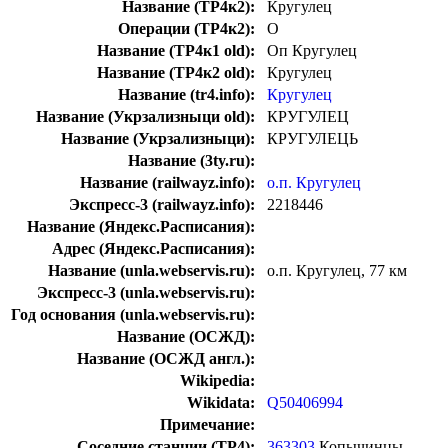
Название (ТР4к2):
Кругулец
Операции (ТР4к2):
О
Название (ТР4к1 old):
Оп Кругулец
Название (ТР4к2 old):
Кругулец
Название (tr4.info):
Кругулец
Название (Укрзализныци old):
КРУГУЛЕЦ
Название (Укрзализныци):
КРУГУЛЕЦЬ
Название (3ty.ru):
Название (railwayz.info):
о.п. Кругулец
Экспресс-3 (railwayz.info):
2218446
Название (Яндекс.Расписания):
Адрес (Яндекс.Расписания):
Название (unla.webservis.ru):
о.п. Кругулец, 77 км
Экспресс-3 (unla.webservis.ru):
Год основания (unla.webservis.ru):
Название (ОСЖД):
Название (ОСЖД англ.):
Wikipedia:
Wikidata:
Q50406994
Примечание:
Соседние станции (ТР4):
363303
Копычинцы