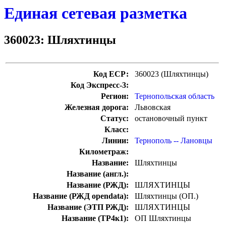
Единая сетевая разметка
360023: Шляхтинцы
Код ЕСР:
360023 (Шляхтинцы)
Код Экспресс-3:
Регион:
Тернопольская область
Железная дорога:
Львовская
Статус:
остановочный пункт
Класс:
Линии:
Тернополь -- Лановцы
Километраж:
Название:
Шляхтинцы
Название (англ.):
Название (РЖД):
ШЛЯХТИНЦЫ
Название (РЖД opendata):
Шляхтинцы (ОП.)
Название (ЭТП РЖД):
ШЛЯХТИНЦЫ
Название (ТР4к1):
ОП Шляхтинцы