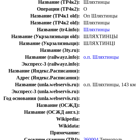
Название (ТР4к2):
Шляхтинцы
Операции (ТР4к2):
О
Название (ТР4к1 old):
Оп Шляхтинцы
Название (ТР4к2 old):
Шляхтинцы
Название (tr4.info):
Шляхтинцы
Название (Укрзализныци old):
ШЛЯХТИНЦЫ
Название (Укрзализныци):
ШЛЯХТИНЦІ
Название (3ty.ru):
Название (railwayz.info):
о.п. Шляхтинцы
Экспресс-3 (railwayz.info):
Название (Яндекс.Расписания):
Адрес (Яндекс.Расписания):
Название (unla.webservis.ru):
о.п. Шляхтинцы, 143 км
Экспресс-3 (unla.webservis.ru):
Год основания (unla.webservis.ru):
Название (ОСЖД):
Название (ОСЖД англ.):
Wikipedia:
Wikidata:
Примечание:
Соседние станции (ТР4):
360004
Тернополь