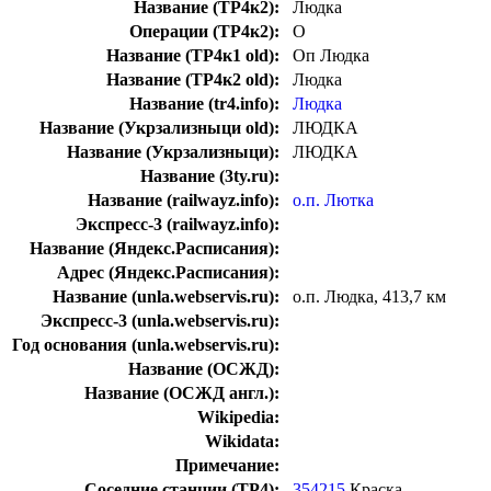
Название (ТР4к2):
Людка
Операции (ТР4к2):
О
Название (ТР4к1 old):
Оп Людка
Название (ТР4к2 old):
Людка
Название (tr4.info):
Людка
Название (Укрзализныци old):
ЛЮДКА
Название (Укрзализныци):
ЛЮДКА
Название (3ty.ru):
Название (railwayz.info):
о.п. Лютка
Экспресс-3 (railwayz.info):
Название (Яндекс.Расписания):
Адрес (Яндекс.Расписания):
Название (unla.webservis.ru):
о.п. Людка, 413,7 км
Экспресс-3 (unla.webservis.ru):
Год основания (unla.webservis.ru):
Название (ОСЖД):
Название (ОСЖД англ.):
Wikipedia:
Wikidata:
Примечание:
Соседние станции (ТР4):
354215
Краска