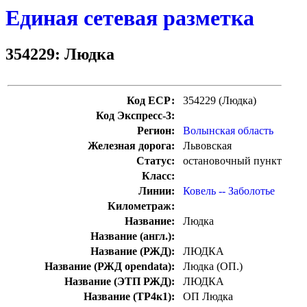
Единая сетевая разметка
354229: Людка
Код ЕСР:
354229 (Людка)
Код Экспресс-3:
Регион:
Волынская область
Железная дорога:
Львовская
Статус:
остановочный пункт
Класс:
Линии:
Ковель -- Заболотье
Километраж:
Название:
Людка
Название (англ.):
Название (РЖД):
ЛЮДКА
Название (РЖД opendata):
Людка (ОП.)
Название (ЭТП РЖД):
ЛЮДКА
Название (ТР4к1):
ОП Людка