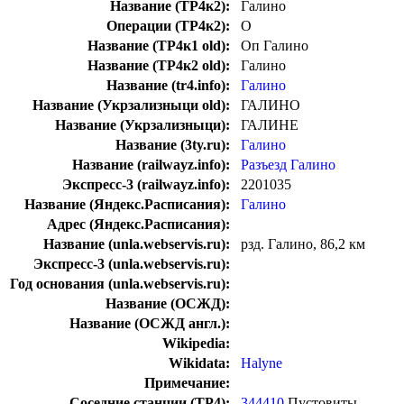
Название (ТР4к2):
Галино
Операции (ТР4к2):
О
Название (ТР4к1 old):
Оп Галино
Название (ТР4к2 old):
Галино
Название (tr4.info):
Галино
Название (Укрзализныци old):
ГАЛИНО
Название (Укрзализныци):
ГАЛИНЕ
Название (3ty.ru):
Галино
Название (railwayz.info):
Разъезд Галино
Экспресс-3 (railwayz.info):
2201035
Название (Яндекс.Расписания):
Галино
Адрес (Яндекс.Расписания):
Название (unla.webservis.ru):
рзд. Галино, 86,2 км
Экспресс-3 (unla.webservis.ru):
Год основания (unla.webservis.ru):
Название (ОСЖД):
Название (ОСЖД англ.):
Wikipedia:
Wikidata:
Halyne
Примечание:
Соседние станции (ТР4):
344410
Пустовиты