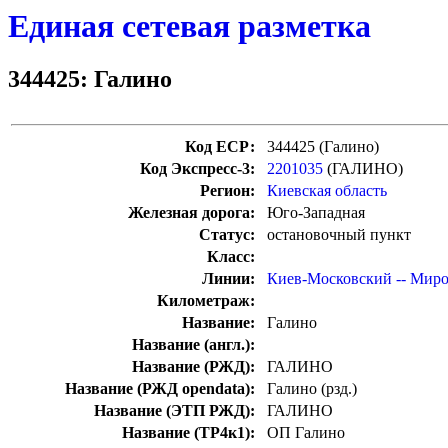
Единая сетевая разметка
344425: Галино
Код ЕСР:
344425 (Галино)
Код Экспресс-3:
2201035
(ГАЛИНО)
Регион:
Киевская область
Железная дорога:
Юго-Западная
Статус:
остановочный пункт
Класс:
Линии:
Киев-Московский -- Мир
Километраж:
Название:
Галино
Название (англ.):
Название (РЖД):
ГАЛИНО
Название (РЖД opendata):
Галино (рзд.)
Название (ЭТП РЖД):
ГАЛИНО
Название (ТР4к1):
ОП Галино