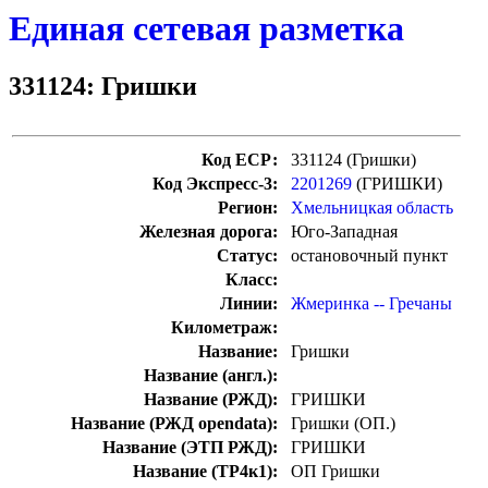
Единая сетевая разметка
331124: Гришки
Код ЕСР:
331124 (Гришки)
Код Экспресс-3:
2201269
(ГРИШКИ)
Регион:
Хмельницкая область
Железная дорога:
Юго-Западная
Статус:
остановочный пункт
Класс:
Линии:
Жмеринка -- Гречаны
Километраж:
Название:
Гришки
Название (англ.):
Название (РЖД):
ГРИШКИ
Название (РЖД opendata):
Гришки (ОП.)
Название (ЭТП РЖД):
ГРИШКИ
Название (ТР4к1):
ОП Гришки