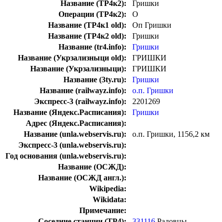
Название (ТР4к2):
Гришки
Операции (ТР4к2):
О
Название (ТР4к1 old):
Оп Гришки
Название (ТР4к2 old):
Гришки
Название (tr4.info):
Гришки
Название (Укрзализныци old):
ГРИШКИ
Название (Укрзализныци):
ГРИШКИ
Название (3ty.ru):
Гришки
Название (railwayz.info):
о.п. Гришки
Экспресс-3 (railwayz.info):
2201269
Название (Яндекс.Расписания):
Гришки
Адрес (Яндекс.Расписания):
Название (unla.webservis.ru):
о.п. Гришки, 1156,2 км
Экспресс-3 (unla.webservis.ru):
Год основания (unla.webservis.ru):
Название (ОСЖД):
Название (ОСЖД англ.):
Wikipedia:
Wikidata:
Примечание:
Соседние станции (ТР4):
331116
Радовцы