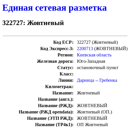
Единая сетевая разметка
322727: Жовтневый
Код ЕСР:
322727 (Жовтневый)
Код Экспресс-3:
2200713
(ЖОВТНЕВЫЙ)
Регион:
Киевская область
Железная дорога:
Юго-Западная
Статус:
остановочный пункт
Класс:
Линии:
Дарница -- Гребенка
Километраж:
Название:
Жовтневый
Название (англ.):
Название (РЖД):
ЖОВТНЕВЫЙ
Название (РЖД opendata):
Жовтневый (ОП.)
Название (ЭТП РЖД):
ЖОВТНЕВЫЙ
Название (ТР4к1):
ОП Жовтневый