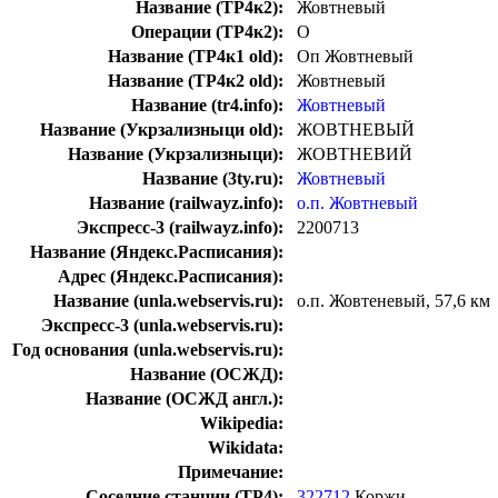
Название (ТР4к2):
Жовтневый
Операции (ТР4к2):
О
Название (ТР4к1 old):
Оп Жовтневый
Название (ТР4к2 old):
Жовтневый
Название (tr4.info):
Жовтневый
Название (Укрзализныци old):
ЖОВТНЕВЫЙ
Название (Укрзализныци):
ЖОВТНЕВИЙ
Название (3ty.ru):
Жовтневый
Название (railwayz.info):
о.п. Жовтневый
Экспресс-3 (railwayz.info):
2200713
Название (Яндекс.Расписания):
Адрес (Яндекс.Расписания):
Название (unla.webservis.ru):
о.п. Жовтеневый, 57,6 км
Экспресс-3 (unla.webservis.ru):
Год основания (unla.webservis.ru):
Название (ОСЖД):
Название (ОСЖД англ.):
Wikipedia:
Wikidata:
Примечание:
Соседние станции (ТР4):
322712
Коржи