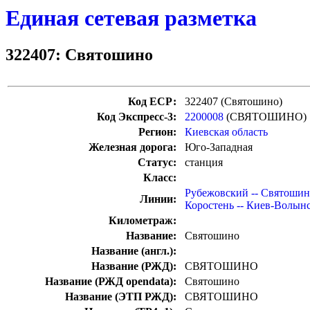
Единая сетевая разметка
322407: Святошино
Код ЕСР:
322407 (Святошино)
Код Экспресс-3:
2200008
(СВЯТОШИНО)
Регион:
Киевская область
Железная дорога:
Юго-Западная
Статус:
станция
Класс:
Рубежовский -- Святоши
Линии:
Коростень -- Киев-Волын
Километраж:
Название:
Святошино
Название (англ.):
Название (РЖД):
СВЯТОШИНО
Название (РЖД opendata):
Святошино
Название (ЭТП РЖД):
СВЯТОШИНО