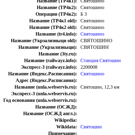
Название (ТР4к1):
Святошино
Название (ТР4к2):
Святошино
Операции (ТР4к2):
Б 3
Название (ТР4к1 old):
Святошино
Название (ТР4к2 old):
Святошино
Название (tr4.info):
Святошино
Название (Укрзализныци old):
СВЯТОШИНО
Название (Укрзализныци):
СВЯТОШИН
Название (3ty.ru):
Название (railwayz.info):
Станция Святошин
Экспресс-3 (railwayz.info):
2200008
Название (Яндекс.Расписания):
Святошино
Адрес (Яндекс.Расписания):
Название (unla.webservis.ru):
Святошин, 12,3 км
Экспресс-3 (unla.webservis.ru):
Год основания (unla.webservis.ru):
Название (ОСЖД):
Название (ОСЖД англ.):
Wikipedia:
Wikidata:
Святошин
Примечание: