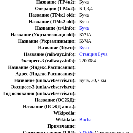
Название (ТР4к2):
Буча
Операции (ТР4к2):
Б 1,3,4
Название (ТР4к1 old):
Буча
Название (ТР4к2 old):
Буча
Название (tr4.info):
Буча
Название (Укрзализныци old):
БУЧА
Название (Укрзализныци):
БУЧА
Название (3ty.ru):
Буча
Название (railwayz.info):
Станция Буча
Экспресс-3 (railwayz.info):
2200084
Название (Яндекс.Расписания):
Адрес (Яндекс.Расписания):
Название (unla.webservis.ru):
Буча, 30,7 км
Экспресс-3 (unla.webservis.ru):
Год основания (unla.webservis.ru):
Название (ОСЖД):
Название (ОСЖД англ.):
Wikipedia:
Wikidata:
Bucha
Примечание:
Соседние станции (ТР4):
322036
Стеклозаводская