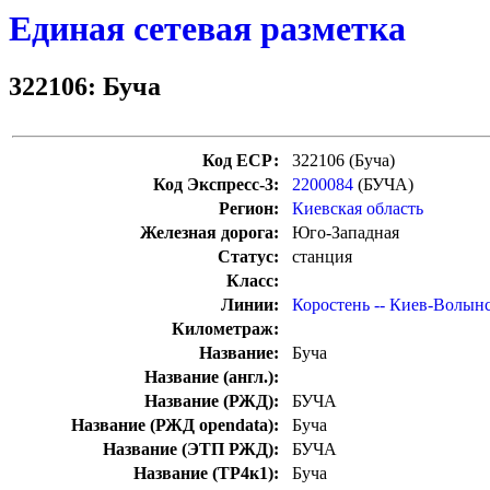
Единая сетевая разметка
322106: Буча
Код ЕСР:
322106 (Буча)
Код Экспресс-3:
2200084
(БУЧА)
Регион:
Киевская область
Железная дорога:
Юго-Западная
Статус:
станция
Класс:
Линии:
Коростень -- Киев-Волын
Километраж:
Название:
Буча
Название (англ.):
Название (РЖД):
БУЧА
Название (РЖД opendata):
Буча
Название (ЭТП РЖД):
БУЧА
Название (ТР4к1):
Буча