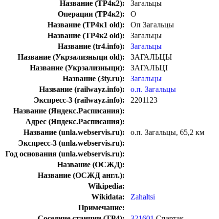
Название (ТР4к2):
Загальцы
Операции (ТР4к2):
О
Название (ТР4к1 old):
Оп Загальцы
Название (ТР4к2 old):
Загальцы
Название (tr4.info):
Загальцы
Название (Укрзализныци old):
ЗАГАЛЬЦЫ
Название (Укрзализныци):
ЗАГАЛЬЦІ
Название (3ty.ru):
Загальцы
Название (railwayz.info):
о.п. Загальцы
Экспресс-3 (railwayz.info):
2201123
Название (Яндекс.Расписания):
Адрес (Яндекс.Расписания):
Название (unla.webservis.ru):
о.п. Загальцы, 65,2 км
Экспресс-3 (unla.webservis.ru):
Год основания (unla.webservis.ru):
Название (ОСЖД):
Название (ОСЖД англ.):
Wikipedia:
Wikidata:
Zahaltsi
Примечание:
Соседние станции (ТР4):
321601
Спартак