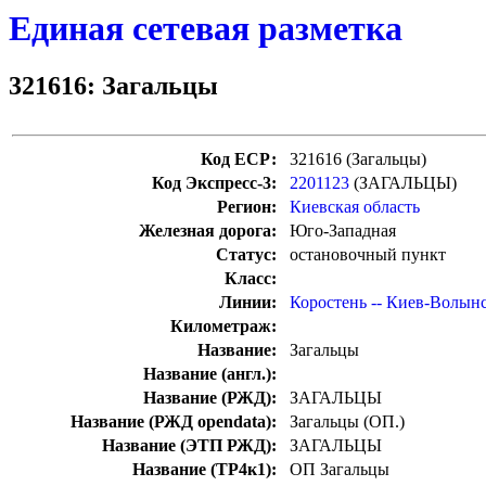
Единая сетевая разметка
321616: Загальцы
Код ЕСР:
321616 (Загальцы)
Код Экспресс-3:
2201123
(ЗАГАЛЬЦЫ)
Регион:
Киевская область
Железная дорога:
Юго-Западная
Статус:
остановочный пункт
Класс:
Линии:
Коростень -- Киев-Волын
Километраж:
Название:
Загальцы
Название (англ.):
Название (РЖД):
ЗАГАЛЬЦЫ
Название (РЖД opendata):
Загальцы (ОП.)
Название (ЭТП РЖД):
ЗАГАЛЬЦЫ
Название (ТР4к1):
ОП Загальцы