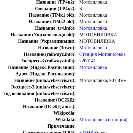
Название (ТР4к2):
Мотовиловка
Операции (ТР4к2):
Б
Название (ТР4к1 old):
Мотовиловка
Название (ТР4к2 old):
Мотовиловка
Название (tr4.info):
Мотовиловка
Название (Укрзализныци old):
МОТОВИЛОВКА
Название (Укрзализныци):
МОТОВИЛІВКА
Название (3ty.ru):
Мотовиловка
Название (railwayz.info):
Станция Мотовиловка
Экспресс-3 (railwayz.info):
2200141
Название (Яндекс.Расписания):
Мотовиловка
Адрес (Яндекс.Расписания):
Название (unla.webservis.ru):
Мотовиловка, 901,8 км
Экспресс-3 (unla.webservis.ru):
Год основания (unla.webservis.ru):
Название (ОСЖД):
Название (ОСЖД англ.):
Wikipedia:
Wikidata:
Мотовиловка (станция)
Примечание:
Соседние станции (ТР4):
321118
Корчи