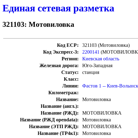
Единая сетевая разметка
321103: Мотовиловка
Код ЕСР:
321103 (Мотовиловка)
Код Экспресс-3:
2200141
(МОТОВИЛОВК
Регион:
Киевская область
Железная дорога:
Юго-Западная
Статус:
станция
Класс:
Линии:
Фастов 1 -- Киев-Волынс
Километраж:
Название:
Мотовиловка
Название (англ.):
Название (РЖД):
МОТОВИЛОВКА
Название (РЖД opendata):
Мотовиловка
Название (ЭТП РЖД):
МОТОВИЛОВКА
Название (ТР4к1):
Мотовиловка