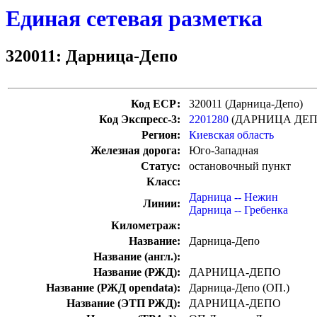
Единая сетевая разметка
320011: Дарница-Депо
Код ЕСР:
320011 (Дарница-Депо)
Код Экспресс-3:
2201280
(ДАРНИЦА ДЕП
Регион:
Киевская область
Железная дорога:
Юго-Западная
Статус:
остановочный пункт
Класс:
Дарница -- Нежин
Линии:
Дарница -- Гребенка
Километраж:
Название:
Дарница-Депо
Название (англ.):
Название (РЖД):
ДАРНИЦА-ДЕПО
Название (РЖД opendata):
Дарница-Депо (ОП.)
Название (ЭТП РЖД):
ДАРНИЦА-ДЕПО