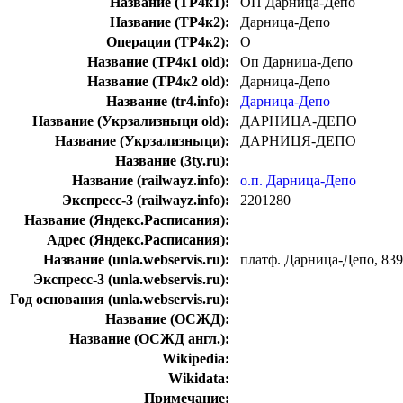
Название (ТР4к1):
ОП Дарница-Депо
Название (ТР4к2):
Дарница-Депо
Операции (ТР4к2):
О
Название (ТР4к1 old):
Оп Дарница-Депо
Название (ТР4к2 old):
Дарница-Депо
Название (tr4.info):
Дарница-Депо
Название (Укрзализныци old):
ДАРНИЦА-ДЕПО
Название (Укрзализныци):
ДАРНИЦЯ-ДЕПО
Название (3ty.ru):
Название (railwayz.info):
о.п. Дарница-Депо
Экспресс-3 (railwayz.info):
2201280
Название (Яндекс.Расписания):
Адрес (Яндекс.Расписания):
Название (unla.webservis.ru):
платф. Дарница-Депо, 839
Экспресс-3 (unla.webservis.ru):
Год основания (unla.webservis.ru):
Название (ОСЖД):
Название (ОСЖД англ.):
Wikipedia:
Wikidata:
Примечание: