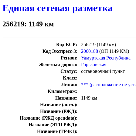
Единая сетевая разметка
256219: 1149 км
Код ЕСР:
256219 (1149 км)
Код Экспресс-3:
2060188
(ОП 1149 КМ)
Регион:
Удмуртская Республика
Железная дорога:
Горьковская
Статус:
остановочный пункт
Класс:
Линии:
*** (расположение не уст
Километраж:
Название:
1149 км
Название (англ.):
Название (РЖД):
Название (РЖД opendata):
Название (ЭТП РЖД):
Название (ТР4к1):