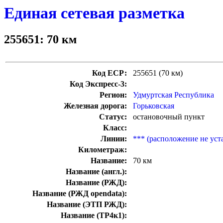
Единая сетевая разметка
255651: 70 км
Код ЕСР:
255651 (70 км)
Код Экспресс-3:
Регион:
Удмуртская Республика
Железная дорога:
Горьковская
Статус:
остановочный пункт
Класс:
Линии:
*** (расположение не уст
Километраж:
Название:
70 км
Название (англ.):
Название (РЖД):
Название (РЖД opendata):
Название (ЭТП РЖД):
Название (ТР4к1):