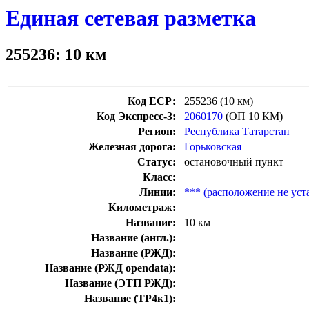
Единая сетевая разметка
255236: 10 км
Код ЕСР:
255236 (10 км)
Код Экспресс-3:
2060170
(ОП 10 КМ)
Регион:
Республика Татарстан
Железная дорога:
Горьковская
Статус:
остановочный пункт
Класс:
Линии:
*** (расположение не уст
Километраж:
Название:
10 км
Название (англ.):
Название (РЖД):
Название (РЖД opendata):
Название (ЭТП РЖД):
Название (ТР4к1):