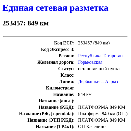
Единая сетевая разметка
253457: 849 км
Код ЕСР:
253457 (849 км)
Код Экспресс-3:
Регион:
Республика Татарстан
Железная дорога:
Горьковская
Статус:
остановочный пункт
Класс:
Линии:
Дербышки -- Агрыз
Километраж:
Название:
849 км
Название (англ.):
Название (РЖД):
ПЛАТФОРМА 849 КМ
Название (РЖД opendata):
Платформа 849 км (ОП.)
Название (ЭТП РЖД):
ПЛАТФОРМА 849 КМ
Название (ТР4к1):
ОП Качелино