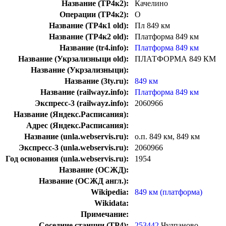
Название (ТР4к2):
Качелино
Операции (ТР4к2):
О
Название (ТР4к1 old):
Пл 849 км
Название (ТР4к2 old):
Платформа 849 км
Название (tr4.info):
Платформа 849 км
Название (Укрзализныци old):
ПЛАТФОРМА 849 КМ
Название (Укрзализныци):
Название (3ty.ru):
849 км
Название (railwayz.info):
Платформа 849 км
Экспресс-3 (railwayz.info):
2060966
Название (Яндекс.Расписания):
Адрес (Яндекс.Расписания):
Название (unla.webservis.ru):
о.п. 849 км, 849 км
Экспресс-3 (unla.webservis.ru):
2060966
Год основания (unla.webservis.ru):
1954
Название (ОСЖД):
Название (ОСЖД англ.):
Wikipedia:
849 км (платформа)
Wikidata:
Примечание:
Соседние станции (ТР4):
253442
Чулпаново