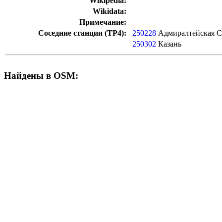
Wikipedia:
Wikidata:
Примечание:
Соседние станции (ТР4):
250228
Адмиралтейская С
250302
Казань
Найдены в OSM: