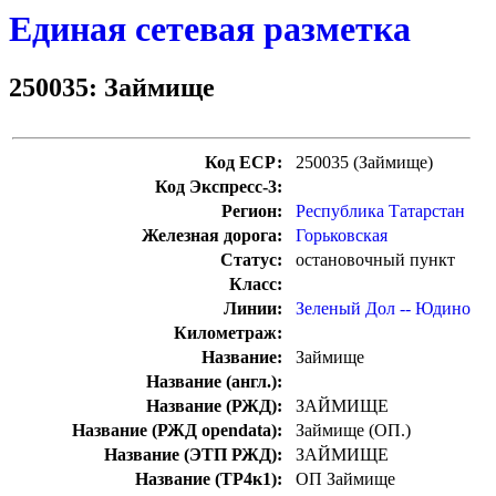
Единая сетевая разметка
250035: Займище
Код ЕСР:
250035 (Займище)
Код Экспресс-3:
Регион:
Республика Татарстан
Железная дорога:
Горьковская
Статус:
остановочный пункт
Класс:
Линии:
Зеленый Дол -- Юдино
Километраж:
Название:
Займище
Название (англ.):
Название (РЖД):
ЗАЙМИЩЕ
Название (РЖД opendata):
Займище (ОП.)
Название (ЭТП РЖД):
ЗАЙМИЩЕ
Название (ТР4к1):
ОП Займище