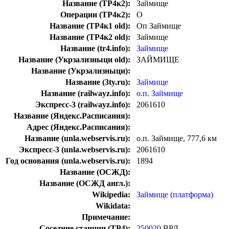
Название (ТР4к2):
Займище
Операции (ТР4к2):
О
Название (ТР4к1 old):
Оп Займище
Название (ТР4к2 old):
Займище
Название (tr4.info):
Займище
Название (Укрзализныци old):
ЗАЙМИЩЕ
Название (Укрзализныци):
Название (3ty.ru):
Займище
Название (railwayz.info):
о.п. Займище
Экспресс-3 (railwayz.info):
2061610
Название (Яндекс.Расписания):
Адрес (Яндекс.Расписания):
Название (unla.webservis.ru):
о.п. Займище, 777,6 км
Экспресс-3 (unla.webservis.ru):
2061610
Год основания (unla.webservis.ru):
1894
Название (ОСЖД):
Название (ОСЖД англ.):
Wikipedia:
Займище (платформа)
Wikidata:
Примечание:
Соседние станции (ТР4):
250020
ВРД