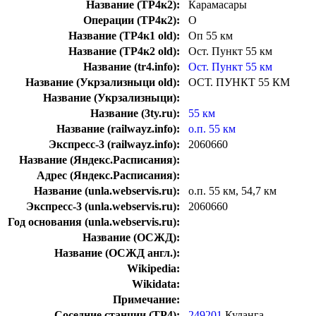
Название (ТР4к2):
Карамасары
Операции (ТР4к2):
О
Название (ТР4к1 old):
Оп 55 км
Название (ТР4к2 old):
Ост. Пункт 55 км
Название (tr4.info):
Ост. Пункт 55 км
Название (Укрзализныци old):
ОСТ. ПУНКТ 55 КМ
Название (Укрзализныци):
Название (3ty.ru):
55 км
Название (railwayz.info):
о.п. 55 км
Экспресс-3 (railwayz.info):
2060660
Название (Яндекс.Расписания):
Адрес (Яндекс.Расписания):
Название (unla.webservis.ru):
о.п. 55 км, 54,7 км
Экспресс-3 (unla.webservis.ru):
2060660
Год основания (unla.webservis.ru):
Название (ОСЖД):
Название (ОСЖД англ.):
Wikipedia:
Wikidata:
Примечание:
Соседние станции (ТР4):
249201
Куланга