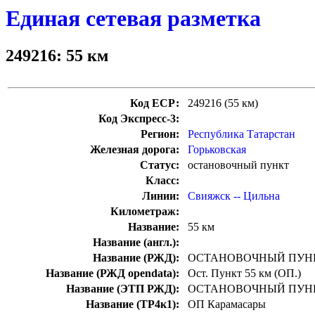
Единая сетевая разметка
249216: 55 км
Код ЕСР:
249216 (55 км)
Код Экспресс-3:
Регион:
Республика Татарстан
Железная дорога:
Горьковская
Статус:
остановочный пункт
Класс:
Линии:
Свияжск -- Цильна
Километраж:
Название:
55 км
Название (англ.):
Название (РЖД):
ОСТАНОВОЧНЫЙ ПУНК
Название (РЖД opendata):
Ост. Пункт 55 км (ОП.)
Название (ЭТП РЖД):
ОСТАНОВОЧНЫЙ ПУНК
Название (ТР4к1):
ОП Карамасары