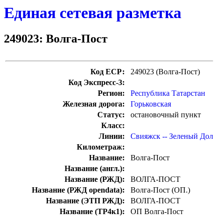
Единая сетевая разметка
249023: Волга-Пост
Код ЕСР:
249023 (Волга-Пост)
Код Экспресс-3:
Регион:
Республика Татарстан
Железная дорога:
Горьковская
Статус:
остановочный пункт
Класс:
Линии:
Свияжск -- Зеленый Дол
Километраж:
Название:
Волга-Пост
Название (англ.):
Название (РЖД):
ВОЛГА-ПОСТ
Название (РЖД opendata):
Волга-Пост (ОП.)
Название (ЭТП РЖД):
ВОЛГА-ПОСТ
Название (ТР4к1):
ОП Волга-Пост