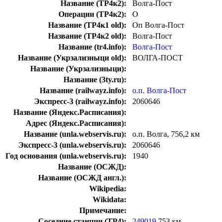
Название (ТР4к2):
Волга-Пост
Операции (ТР4к2):
О
Название (ТР4к1 old):
Оп Волга-Пост
Название (ТР4к2 old):
Волга-Пост
Название (tr4.info):
Волга-Пост
Название (Укрзализныци old):
ВОЛГА-ПОСТ
Название (Укрзализныци):
Название (3ty.ru):
Название (railwayz.info):
о.п. Волга-Пост
Экспресс-3 (railwayz.info):
2060646
Название (Яндекс.Расписания):
Адрес (Яндекс.Расписания):
Название (unla.webservis.ru):
о.п. Волга, 756,2 км
Экспресс-3 (unla.webservis.ru):
2060646
Год основания (unla.webservis.ru):
1940
Название (ОСЖД):
Название (ОСЖД англ.):
Wikipedia:
Wikidata:
Примечание:
Соседние станции (ТР4):
249019
753 км