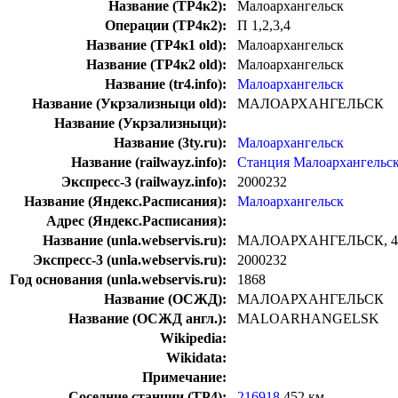
Название (ТР4к2):
Малоархангельск
Операции (ТР4к2):
П 1,2,3,4
Название (ТР4к1 old):
Малоархангельск
Название (ТР4к2 old):
Малоархангельск
Название (tr4.info):
Малоархангельск
Название (Укрзализныци old):
МАЛОАРХАНГЕЛЬСК
Название (Укрзализныци):
Название (3ty.ru):
Малоархангельск
Название (railwayz.info):
Станция Малоархангельс
Экспресс-3 (railwayz.info):
2000232
Название (Яндекс.Расписания):
Малоархангельск
Адрес (Яндекс.Расписания):
Название (unla.webservis.ru):
МАЛОАРХАНГЕЛЬСК, 45
Экспресс-3 (unla.webservis.ru):
2000232
Год основания (unla.webservis.ru):
1868
Название (ОСЖД):
МАЛОАРХАНГЕЛЬСК
Название (ОСЖД англ.):
MALOARHANGELSK
Wikipedia:
Wikidata:
Примечание:
Соседние станции (ТР4):
216918
452 км