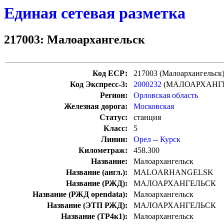
Единая сетевая разметка
217003: Малоархангельск
Код ЕСР:
217003 (Малоархангельск
Код Экспресс-3:
2000232
(МАЛОАРХАНГ
Регион:
Орловская область
Железная дорога:
Московская
Статус:
станция
Класс:
5
Линии:
Орел -- Курск
Километраж:
458.300
Название:
Малоархангельск
Название (англ.):
MALOARHANGELSK
Название (РЖД):
МАЛОАРХАНГЕЛЬСК
Название (РЖД opendata):
Малоархангельск
Название (ЭТП РЖД):
МАЛОАРХАНГЕЛЬСК
Название (ТР4к1):
Малоархангельск