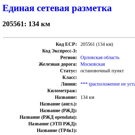
Единая сетевая разметка
205561: 134 км
Код ЕСР:
205561 (134 км)
Код Экспресс-3:
Регион:
Орловская область
Железная дорога:
Московская
Статус:
остановочный пункт
Класс:
Линии:
*** (расположение не уст
Километраж:
Название:
134 км
Название (англ.):
Название (РЖД):
Название (РЖД opendata):
Название (ЭТП РЖД):
Название (ТР4к1):