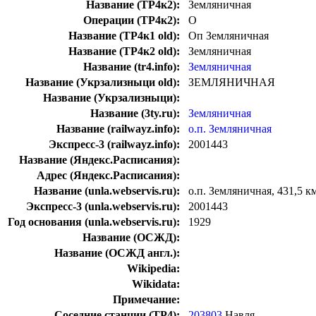
Название (ТР4к2):
Земляничная
Операции (ТР4к2):
О
Название (ТР4к1 old):
Оп Земляничная
Название (ТР4к2 old):
Земляничная
Название (tr4.info):
Земляничная
Название (Укрзализныци old):
ЗЕМЛЯНИЧНАЯ
Название (Укрзализныци):
Название (3ty.ru):
Земляничная
Название (railwayz.info):
о.п. Земляничная
Экспресс-3 (railwayz.info):
2001443
Название (Яндекс.Расписания):
Адрес (Яндекс.Расписания):
Название (unla.webservis.ru):
о.п. Земляничная, 431,5 к
Экспресс-3 (unla.webservis.ru):
2001443
Год основания (unla.webservis.ru):
1929
Название (ОСЖД):
Название (ОСЖД англ.):
Wikipedia:
Wikidata:
Примечание:
Соседние станции (ТР4):
203803
Навля