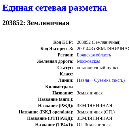
Единая сетевая разметка
203852: Земляничная
Код ЕСР:
203852 (Земляничная)
Код Экспресс-3:
2001443
(ЗЕМЛЯНИЧНА
Регион:
Брянская область
Железная дорога:
Московская
Статус:
остановочный пункт
Класс:
Линии:
Навля -- Суземка (эксп.)
Километраж:
Название:
Земляничная
Название (англ.):
Название (РЖД):
ЗЕМЛЯНИЧНАЯ
Название (РЖД opendata):
Земляничная (ОП.)
Название (ЭТП РЖД):
ЗЕМЛЯНИЧНАЯ
Название (ТР4к1):
ОП Земляничная