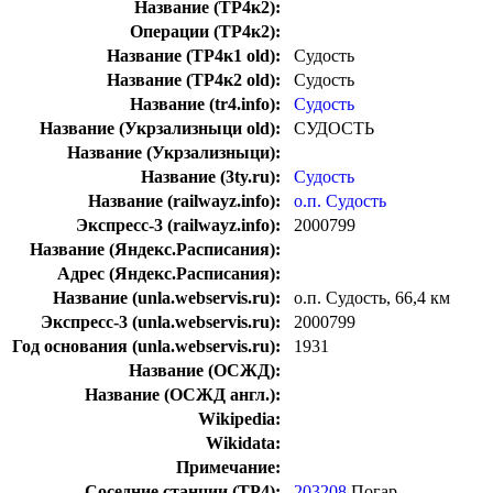
Название (ТР4к2):
Операции (ТР4к2):
Название (ТР4к1 old):
Судость
Название (ТР4к2 old):
Судость
Название (tr4.info):
Судость
Название (Укрзализныци old):
СУДОСТЬ
Название (Укрзализныци):
Название (3ty.ru):
Судость
Название (railwayz.info):
о.п. Судость
Экспресс-3 (railwayz.info):
2000799
Название (Яндекс.Расписания):
Адрес (Яндекс.Расписания):
Название (unla.webservis.ru):
о.п. Судость, 66,4 км
Экспресс-3 (unla.webservis.ru):
2000799
Год основания (unla.webservis.ru):
1931
Название (ОСЖД):
Название (ОСЖД англ.):
Wikipedia:
Wikidata:
Примечание:
Соседние станции (ТР4):
203208
Погар