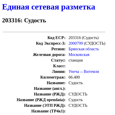
Единая сетевая разметка
203316: Судость
Код ЕСР:
203316 (Судость)
Код Экспресс-3:
2000799
(СУДОСТЬ)
Регион:
Брянская область
Железная дорога:
Московская
Статус:
станция
Класс:
Линии:
Унеча -- Витемля
Километраж:
66.400
Название:
Судость
Название (англ.):
Название (РЖД):
СУДОСТЬ
Название (РЖД opendata):
Судость
Название (ЭТП РЖД):
СУДОСТЬ
Название (ТР4к1):